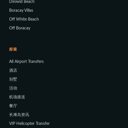
Diniwid Beach
Boracay Villas
Off White Beach
Off Boracay
探索
All Airport Transfers
酒店
别墅
活动
机场接送
餐厅
长滩岛资讯
VIP Helicopter Transfer