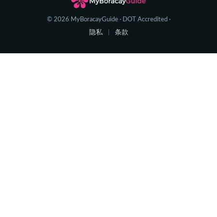
© 2026 MyBoracayGuide · DOT Accredited ·
隐私
条款
|